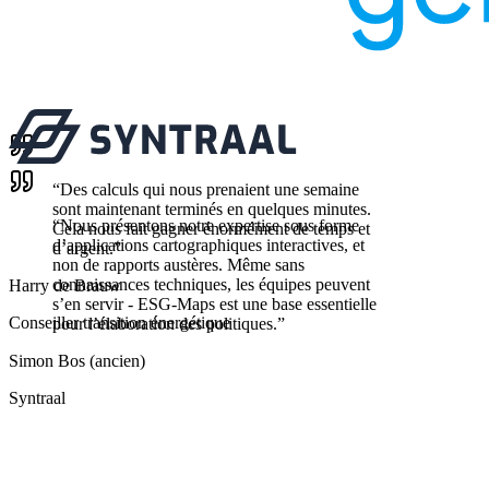
“
Des calculs qui nous prenaient une semaine
sont maintenant terminés en quelques minutes.
“
Nous présentons notre expertise sous forme
Cela nous fait gagner énormément de temps et
d’applications cartographiques interactives, et
d’argent.
”
non de rapports austères. Même sans
connaissances techniques, les équipes peuvent
Harry de Brauw
s’en servir - ESG-Maps est une base essentielle
Conseiller transition énergétique
pour l’élaboration des politiques.
”
Simon Bos (ancien)
Syntraal