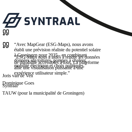
“
Avec MapGear (ESG-Maps), nous avons
établi une prévision réaliste du potentiel solaire
à Groningen pour 2035 - en combinant
“
ESG-Maps nous a aidés à rendre les données
données sur toitures, pompes à chaleur,
de durabilité accessibles à tous. La plateforme
mobilité électrique et choix politiques.
”
allie une visualisation puissante à une
expérience utilisateur simple.
”
Joris van de Ven
Dominique Goes
Syntraal
TAUW (pour la municipalité de Groningen)