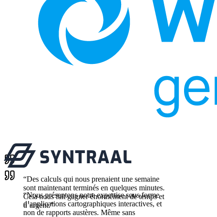
“
Des calculs qui nous prenaient une semaine
sont maintenant terminés en quelques minutes.
“
Nous présentons notre expertise sous forme
Cela nous fait gagner énormément de temps et
d’applications cartographiques interactives, et
d’argent.
”
non de rapports austères. Même sans