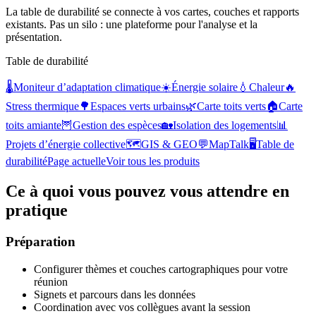
La table de durabilité se connecte à vos cartes, couches et rapports
existants. Pas un silo : une plateforme pour l'analyse et la
présentation.
Table de durabilité
🌡️
Moniteur d’adaptation climatique
☀️
Énergie solaire
💧
Chaleur
🔥
Stress thermique
🌳
Espaces verts urbains
🌿
Carte toits verts
🏠
Carte
toits amiante
🦉
Gestion des espèces
🏡
Isolation des logements
📊
Projets d’énergie collective
🗺️
GIS & GEO
💬
MapTalk
🖥️
Table de
durabilité
Page actuelle
Voir tous les produits
Ce à quoi vous pouvez vous attendre en
pratique
Préparation
Configurer thèmes et couches cartographiques pour votre
réunion
Signets et parcours dans les données
Coordination avec vos collègues avant la session