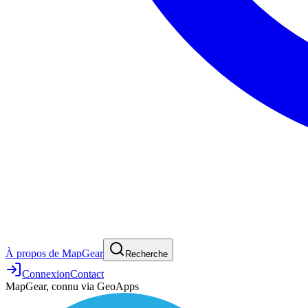
À propos de MapGear
Recherche
Connexion
Contact
MapGear, connu via GeoApps