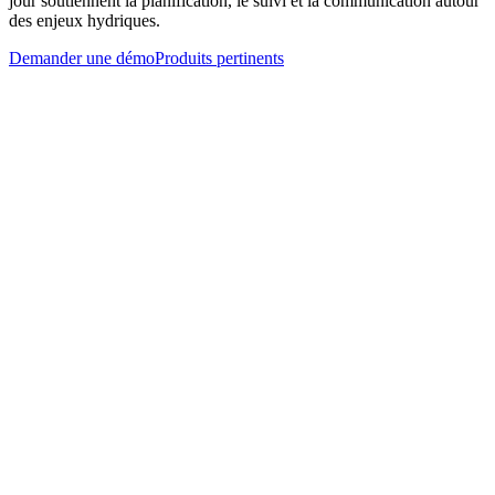
jour soutiennent la planification, le suivi et la communication autour
des enjeux hydriques.
Demander une démo
Produits pertinents