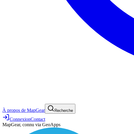
À propos de MapGear
Recherche
Connexion
Contact
MapGear, connu via GeoApps