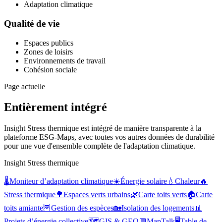
Adaptation climatique
Qualité de vie
Espaces publics
Zones de loisirs
Environnements de travail
Cohésion sociale
Page actuelle
Entièrement intégré
Insight Stress thermique est intégré de manière transparente à la
plateforme ESG-Maps, avec toutes vos autres données de durabilité
pour une vue d'ensemble complète de l'adaptation climatique.
Insight Stress thermique
🌡️
Moniteur d’adaptation climatique
☀️
Énergie solaire
💧
Chaleur
🔥
Stress thermique
🌳
Espaces verts urbains
🌿
Carte toits verts
🏠
Carte
toits amiante
🦉
Gestion des espèces
🏡
Isolation des logements
📊
Projets d’énergie collective
🗺️
GIS & GEO
💬
MapTalk
🖥️
Table de