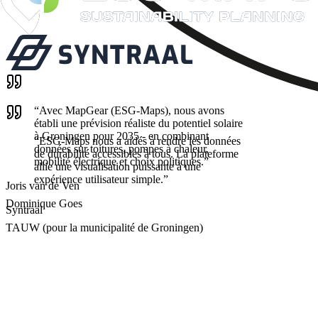
“
Avec MapGear (ESG-Maps), nous avons
établi une prévision réaliste du potentiel solaire
à Groningen pour 2035 - en combinant
“
ESG-Maps nous a aidés à rendre les données
données sur toitures, pompes à chaleur,
de durabilité accessibles à tous. La plateforme
mobilité électrique et choix politiques.
”
allie une visualisation puissante à une
expérience utilisateur simple.
”
Joris van de Ven
Dominique Goes
Syntraal
TAUW (pour la municipalité de Groningen)