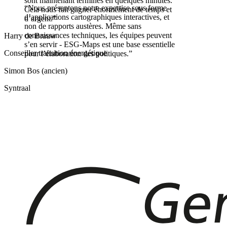
sont maintenant terminés en quelques minutes.
“
Nous présentons notre expertise sous forme
Cela nous fait gagner énormément de temps et
d’applications cartographiques interactives, et
d’argent.
”
non de rapports austères. Même sans
connaissances techniques, les équipes peuvent
Harry de Brauw
s’en servir - ESG-Maps est une base essentielle
Conseiller transition énergétique
pour l’élaboration des politiques.
”
Simon Bos (ancien)
Syntraal