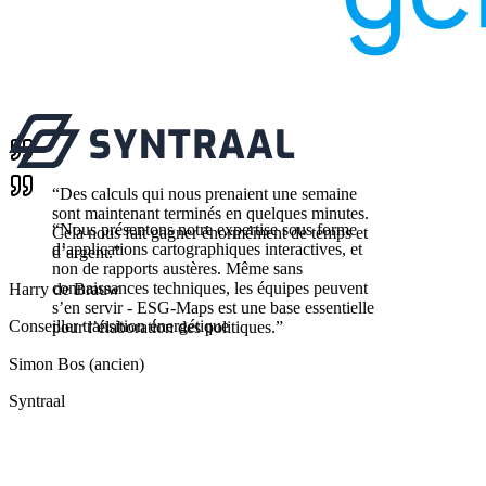
“
Des calculs qui nous prenaient une semaine
sont maintenant terminés en quelques minutes.
“
Nous présentons notre expertise sous forme
Cela nous fait gagner énormément de temps et
d’applications cartographiques interactives, et
d’argent.
”
non de rapports austères. Même sans
connaissances techniques, les équipes peuvent
Harry de Brauw
s’en servir - ESG-Maps est une base essentielle
Conseiller transition énergétique
pour l’élaboration des politiques.
”
Simon Bos (ancien)
Syntraal