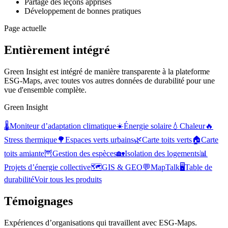
Partage des leçons apprises
Développement de bonnes pratiques
Page actuelle
Entièrement intégré
Green Insight est intégré de manière transparente à la plateforme
ESG-Maps, avec toutes vos autres données de durabilité pour une
vue d'ensemble complète.
Green Insight
🌡️
Moniteur d’adaptation climatique
☀️
Énergie solaire
💧
Chaleur
🔥
Stress thermique
🌳
Espaces verts urbains
🌿
Carte toits verts
🏠
Carte
toits amiante
🦉
Gestion des espèces
🏡
Isolation des logements
📊
Projets d’énergie collective
🗺️
GIS & GEO
💬
MapTalk
🖥️
Table de
durabilité
Voir tous les produits
Témoignages
Expériences d’organisations qui travaillent avec ESG-Maps.