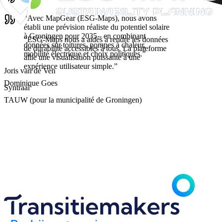
“
Avec MapGear (ESG-Maps), nous avons
établi une prévision réaliste du potentiel solaire
à Groningen pour 2035 - en combinant
“
ESG-Maps nous a aidés à rendre les données
données sur toitures, pompes à chaleur,
de durabilité accessibles à tous. La plateforme
mobilité électrique et choix politiques.
”
allie une visualisation puissante à une
expérience utilisateur simple.
”
Joris van de Ven
Dominique Goes
Syntraal
TAUW (pour la municipalité de Groningen)