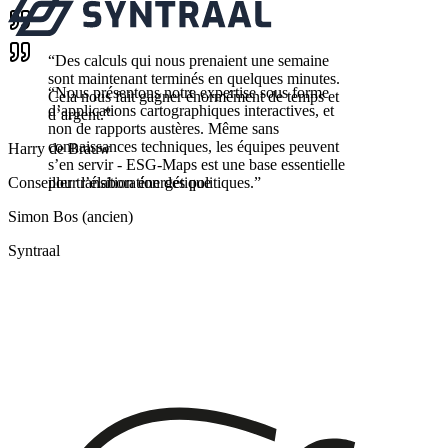
“
Des calculs qui nous prenaient une semaine
sont maintenant terminés en quelques minutes.
“
Nous présentons notre expertise sous forme
Cela nous fait gagner énormément de temps et
d’applications cartographiques interactives, et
d’argent.
”
non de rapports austères. Même sans
connaissances techniques, les équipes peuvent
Harry de Brauw
s’en servir - ESG-Maps est une base essentielle
Conseiller transition énergétique
pour l’élaboration des politiques.
”
Simon Bos (ancien)
Syntraal