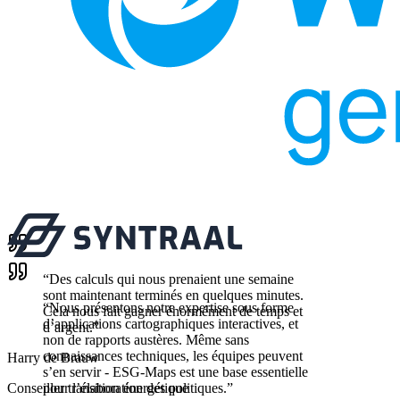
“
Des calculs qui nous prenaient une semaine
sont maintenant terminés en quelques minutes.
“
Nous présentons notre expertise sous forme
Cela nous fait gagner énormément de temps et
d’applications cartographiques interactives, et
d’argent.
”
non de rapports austères. Même sans
connaissances techniques, les équipes peuvent
Harry de Brauw
s’en servir - ESG-Maps est une base essentielle
Conseiller transition énergétique
pour l’élaboration des politiques.
”