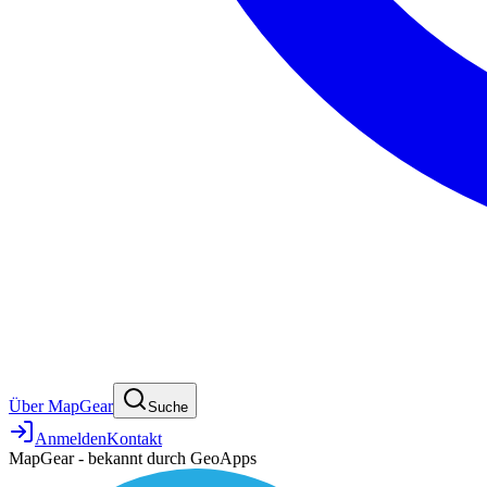
Über MapGear
Suche
Anmelden
Kontakt
MapGear - bekannt durch GeoApps