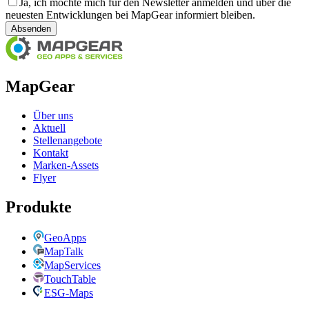
Ja, ich möchte mich für den Newsletter anmelden und über die
neuesten Entwicklungen bei MapGear informiert bleiben.
Absenden
MapGear
Über uns
Aktuell
Stellenangebote
Kontakt
Marken-Assets
Flyer
Produkte
GeoApps
MapTalk
MapServices
TouchTable
ESG-Maps