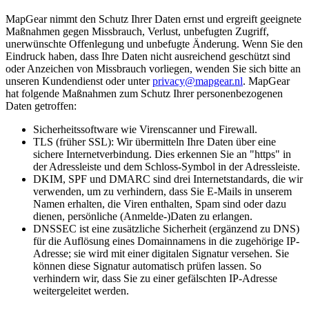
MapGear nimmt den Schutz Ihrer Daten ernst und ergreift geeignete
Maßnahmen gegen Missbrauch, Verlust, unbefugten Zugriff,
unerwünschte Offenlegung und unbefugte Änderung. Wenn Sie den
Eindruck haben, dass Ihre Daten nicht ausreichend geschützt sind
oder Anzeichen von Missbrauch vorliegen, wenden Sie sich bitte an
unseren Kundendienst oder unter
privacy@mapgear.nl
. MapGear
hat folgende Maßnahmen zum Schutz Ihrer personenbezogenen
Daten getroffen:
Sicherheitssoftware wie Virenscanner und Firewall.
TLS (früher SSL): Wir übermitteln Ihre Daten über eine
sichere Internetverbindung. Dies erkennen Sie an "https" in
der Adressleiste und dem Schloss-Symbol in der Adressleiste.
DKIM, SPF und DMARC sind drei Internetstandards, die wir
verwenden, um zu verhindern, dass Sie E-Mails in unserem
Namen erhalten, die Viren enthalten, Spam sind oder dazu
dienen, persönliche (Anmelde-)Daten zu erlangen.
DNSSEC ist eine zusätzliche Sicherheit (ergänzend zu DNS)
für die Auflösung eines Domainnamens in die zugehörige IP-
Adresse; sie wird mit einer digitalen Signatur versehen. Sie
können diese Signatur automatisch prüfen lassen. So
verhindern wir, dass Sie zu einer gefälschten IP-Adresse
weitergeleitet werden.