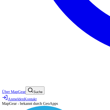
Über MapGear
Suche
Anmelden
Kontakt
MapGear - bekannt durch GeoApps