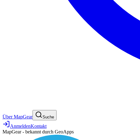
Über MapGear
Suche
Anmelden
Kontakt
MapGear - bekannt durch GeoApps