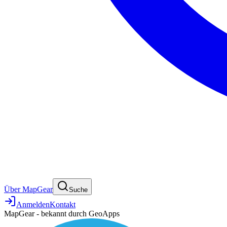
Über MapGear
Suche
Anmelden
Kontakt
MapGear - bekannt durch GeoApps