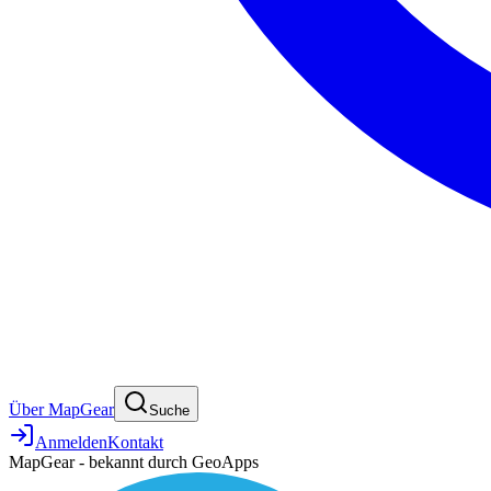
Über MapGear
Suche
Anmelden
Kontakt
MapGear - bekannt durch GeoApps