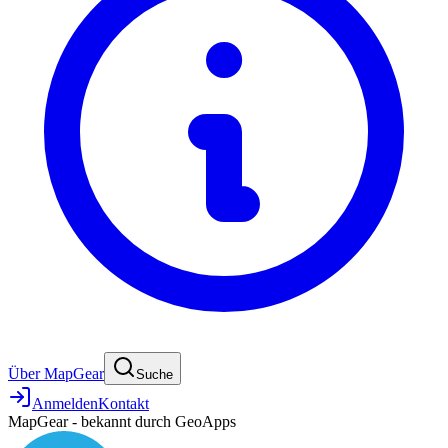
Über MapGear
Suche
Anmelden
Kontakt
MapGear - bekannt durch GeoApps