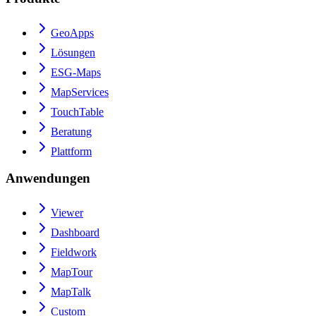
GeoApps
Lösungen
ESG-Maps
MapServices
TouchTable
Beratung
Plattform
Anwendungen
Viewer
Dashboard
Fieldwork
MapTour
MapTalk
Custom