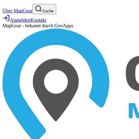
Über MapGear
Suche
Anmelden
Kontakt
MapGear - bekannt durch GeoApps