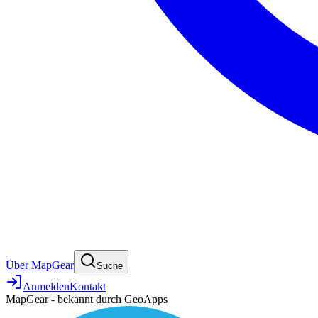
Über MapGear
Suche
Anmelden
Kontakt
MapGear - bekannt durch GeoApps