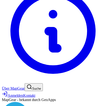
Über MapGear
Suche
Anmelden
Kontakt
MapGear - bekannt durch GeoApps