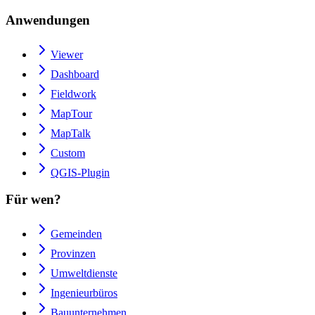
Anwendungen
Viewer
Dashboard
Fieldwork
MapTour
MapTalk
Custom
QGIS-Plugin
Für wen?
Gemeinden
Provinzen
Umweltdienste
Ingenieurbüros
Bauunternehmen