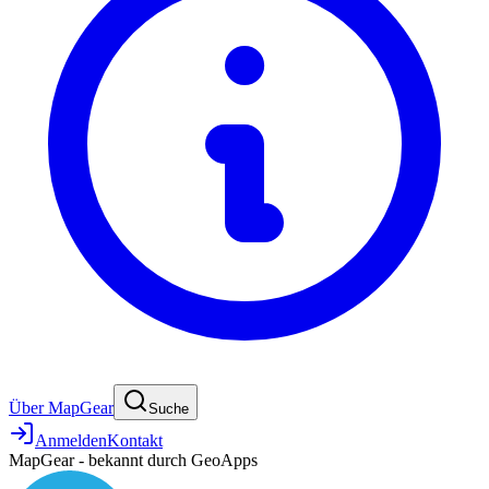
Über MapGear
Suche
Anmelden
Kontakt
MapGear - bekannt durch GeoApps