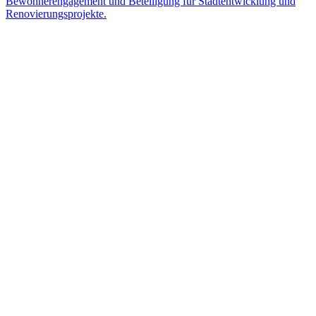
Bewohnerengagement und Beteiligung für Stadtentwicklung und
Renovierungsprojekte.