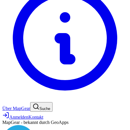
Über MapGear
Suche
Anmelden
Kontakt
MapGear - bekannt durch GeoApps