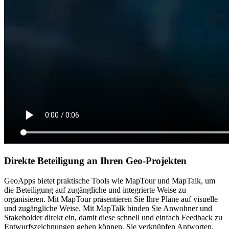
Direkte Beteiligung an Ihren Geo-Projekten
GeoApps bietet praktische Tools wie MapTour und MapTalk, um
die Beteiligung auf zugängliche und integrierte Weise zu
organisieren. Mit MapTour präsentieren Sie Ihre Pläne auf visuelle
und zugängliche Weise. Mit MapTalk binden Sie Anwohner und
Stakeholder direkt ein, damit diese schnell und einfach Feedback zu
Entwurfszeichnungen geben können. Sie verknüpfen Antworten,