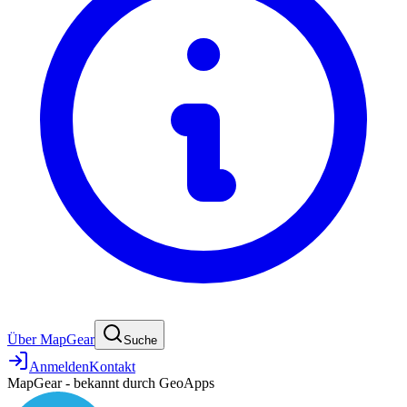
Über MapGear
Suche
Anmelden
Kontakt
MapGear - bekannt durch GeoApps