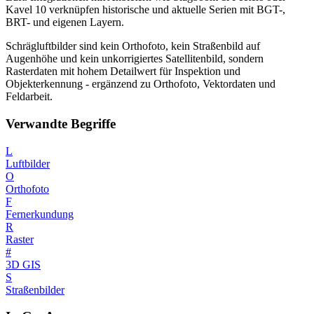
Kavel 10 verknüpfen historische und aktuelle Serien mit BGT-,
BRT- und eigenen Layern.
Schrägluftbilder sind kein Orthofoto, kein Straßenbild auf
Augenhöhe und kein unkorrigiertes Satellitenbild, sondern
Rasterdaten mit hohem Detailwert für Inspektion und
Objekterkennung - ergänzend zu Orthofoto, Vektordaten und
Feldarbeit.
Verwandte Begriffe
L
Luftbilder
O
Orthofoto
F
Fernerkundung
R
Raster
#
3D GIS
S
Straßenbilder