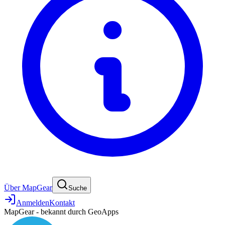
Über MapGear
Suche
Anmelden
Kontakt
MapGear - bekannt durch GeoApps