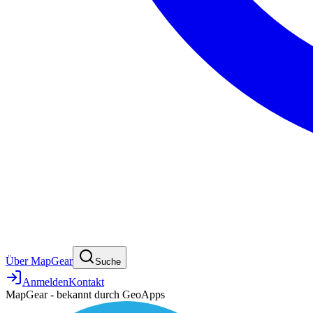
Über MapGear
Suche
Anmelden
Kontakt
MapGear - bekannt durch GeoApps