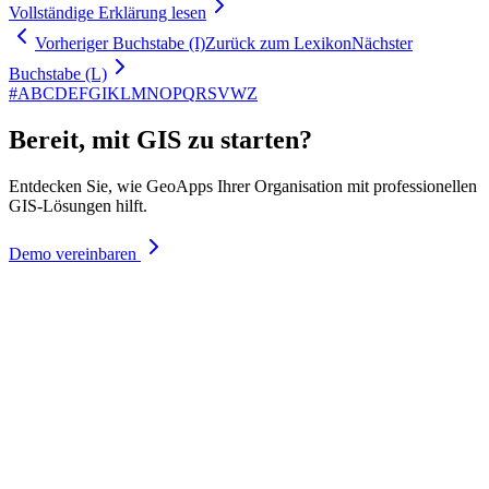
Vollständige Erklärung lesen
Vorheriger Buchstabe (I)
Zurück zum Lexikon
Nächster
Buchstabe (L)
#
A
B
C
D
E
F
G
I
K
L
M
N
O
P
Q
R
S
V
W
Z
Bereit, mit GIS zu starten?
Entdecken Sie, wie GeoApps Ihrer Organisation mit professionellen
GIS-Lösungen hilft.
Demo vereinbaren