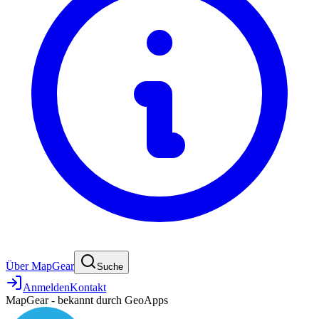
Über MapGear
Suche
Anmelden
Kontakt
MapGear - bekannt durch GeoApps