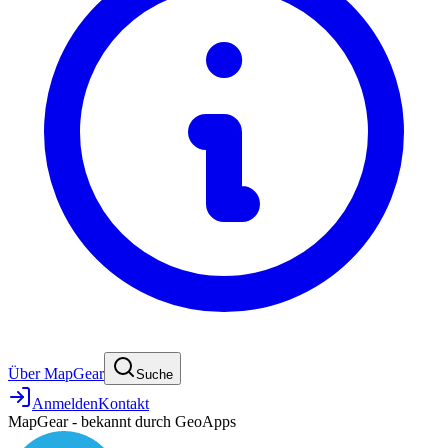
Über MapGear
Suche
Anmelden
Kontakt
MapGear - bekannt durch GeoApps