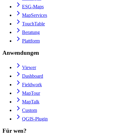
ESG-Maps
MapServices
TouchTable
Beratung
Plattform
Anwendungen
Viewer
Dashboard
Fieldwork
MapTour
MapTalk
Custom
QGIS-Plugin
Für wen?