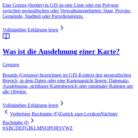
Eine Grenze (border) in GIS ist eine Linie oder ein Polygon
zwischen geografischen oder Verwaltungsgebieten: Staat, Provinz,
Gemeinde, Stadtteil oder Parzellengrenze.
Vollständige Erklärung lesen
Was ist die Ausdehnung einer Karte?
Grenzen
Bounds (Grenzen) bezeichnen im GIS-Kontext den geografischen
Bereich, in dem Daten oder eine Kartenansicht liegen: Datensatz-
Ausdehnung, sichtbarer Kartenbereich oder minimaler Rahmen um
alle Objekte.
Vollständige Erklärung lesen
Vorheriger Buchstabe (F)
Zurück zum Lexikon
Nächster
Buchstabe (I)
#
A
B
C
D
E
F
G
I
K
L
M
N
O
P
Q
R
S
V
W
Z