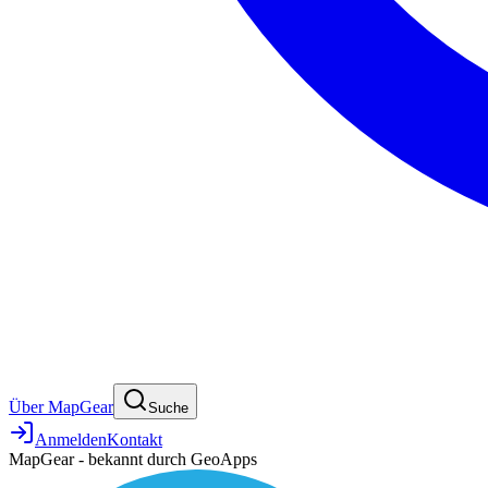
Über MapGear
Suche
Anmelden
Kontakt
MapGear - bekannt durch GeoApps