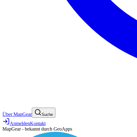
Über MapGear
Suche
Anmelden
Kontakt
MapGear - bekannt durch GeoApps