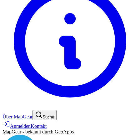
Über MapGear
Suche
Anmelden
Kontakt
MapGear - bekannt durch GeoApps