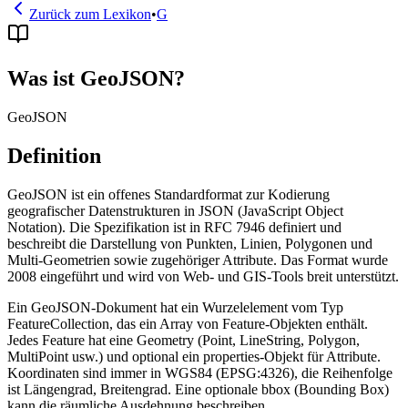
Zurück zum Lexikon
•
G
Was ist GeoJSON?
GeoJSON
Definition
GeoJSON ist ein offenes Standardformat zur Kodierung
geografischer Datenstrukturen in JSON (JavaScript Object
Notation). Die Spezifikation ist in RFC 7946 definiert und
beschreibt die Darstellung von Punkten, Linien, Polygonen und
Multi-Geometrien sowie zugehöriger Attribute. Das Format wurde
2008 eingeführt und wird von Web- und GIS-Tools breit unterstützt.
Ein GeoJSON-Dokument hat ein Wurzelelement vom Typ
FeatureCollection, das ein Array von Feature-Objekten enthält.
Jedes Feature hat eine Geometry (Point, LineString, Polygon,
MultiPoint usw.) und optional ein properties-Objekt für Attribute.
Koordinaten sind immer in WGS84 (EPSG:4326), die Reihenfolge
ist Längengrad, Breitengrad. Eine optionale bbox (Bounding Box)
kann die räumliche Ausdehnung beschreiben.