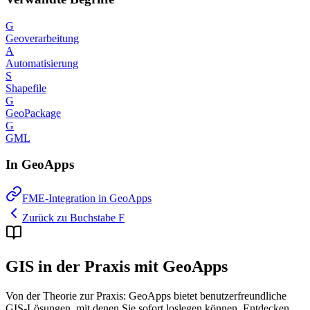
G
Geoverarbeitung
A
Automatisierung
S
Shapefile
G
GeoPackage
G
GML
In GeoApps
FME-Integration in GeoApps
Zurück zu Buchstabe F
GIS in der Praxis mit GeoApps
Von der Theorie zur Praxis: GeoApps bietet benutzerfreundliche
GIS-Lösungen, mit denen Sie sofort loslegen können. Entdecken