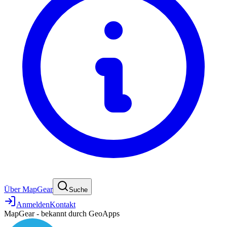
Über MapGear
Suche
Anmelden
Kontakt
MapGear - bekannt durch GeoApps