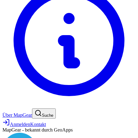
Über MapGear
Suche
Anmelden
Kontakt
MapGear - bekannt durch GeoApps