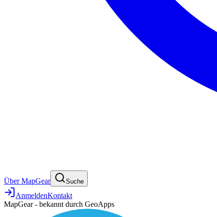
Über MapGear
Suche
Anmelden
Kontakt
MapGear - bekannt durch GeoApps