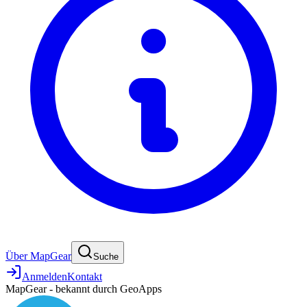
Über MapGear
Suche
Anmelden
Kontakt
MapGear - bekannt durch GeoApps