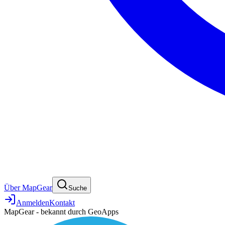
Über MapGear
Suche
Anmelden
Kontakt
MapGear - bekannt durch GeoApps