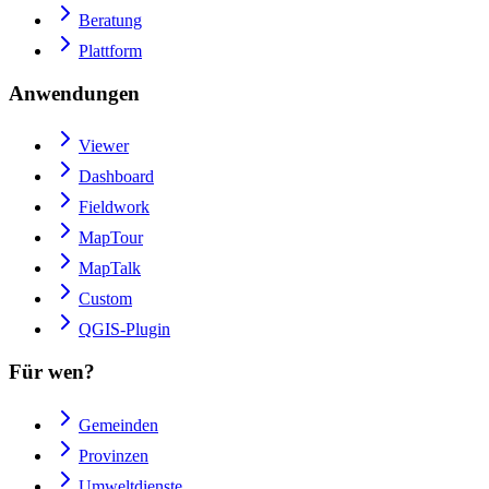
Beratung
Plattform
Anwendungen
Viewer
Dashboard
Fieldwork
MapTour
MapTalk
Custom
QGIS-Plugin
Für wen?
Gemeinden
Provinzen
Umweltdienste