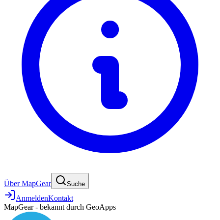
Über MapGear
Suche
Anmelden
Kontakt
MapGear - bekannt durch GeoApps