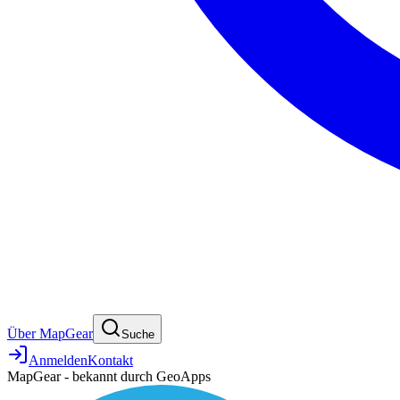
Über MapGear
Suche
Anmelden
Kontakt
MapGear - bekannt durch GeoApps