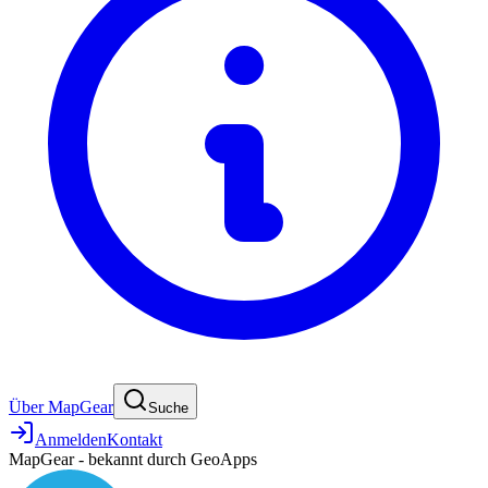
Über MapGear
Suche
Anmelden
Kontakt
MapGear - bekannt durch GeoApps