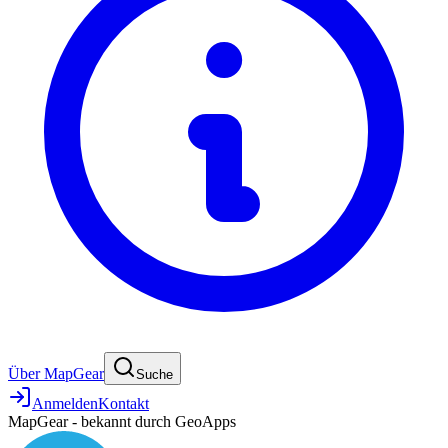
Über MapGear
Suche
Anmelden
Kontakt
MapGear - bekannt durch GeoApps