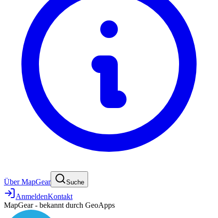
Über MapGear
Suche
Anmelden
Kontakt
MapGear - bekannt durch GeoApps