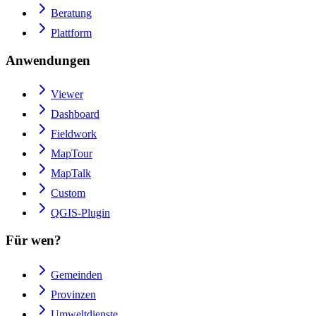
Beratung
Plattform
Anwendungen
Viewer
Dashboard
Fieldwork
MapTour
MapTalk
Custom
QGIS-Plugin
Für wen?
Gemeinden
Provinzen
Umweltdienste