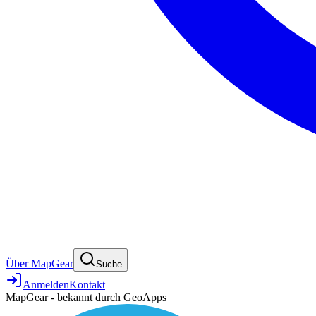
Über MapGear
Suche
Anmelden
Kontakt
MapGear - bekannt durch GeoApps