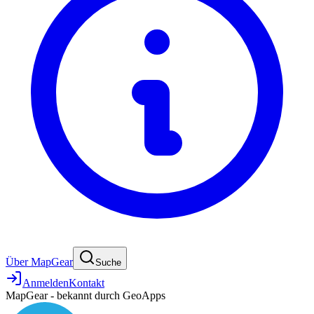
Über MapGear
Suche
Anmelden
Kontakt
MapGear - bekannt durch GeoApps