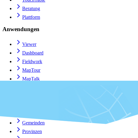
Beratung
Plattform
Anwendungen
Viewer
Dashboard
Fieldwork
MapTour
MapTalk
Custom
QGIS-Plugin
Für wen?
Gemeinden
Provinzen