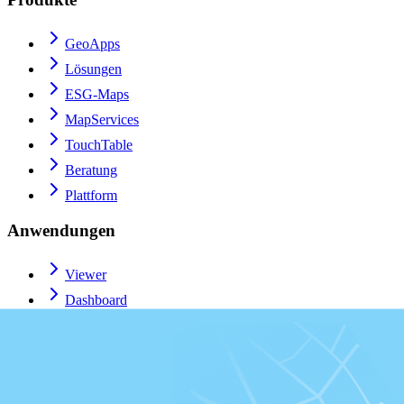
GeoApps
Lösungen
ESG-Maps
MapServices
TouchTable
Beratung
Plattform
Anwendungen
Viewer
Dashboard
Fieldwork
MapTour
MapTalk
Custom