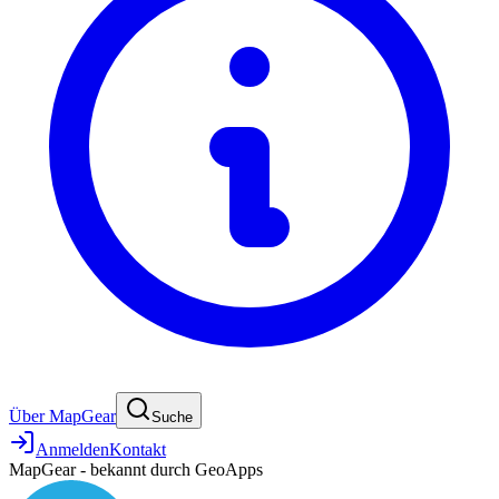
Über MapGear
Suche
Anmelden
Kontakt
MapGear - bekannt durch GeoApps