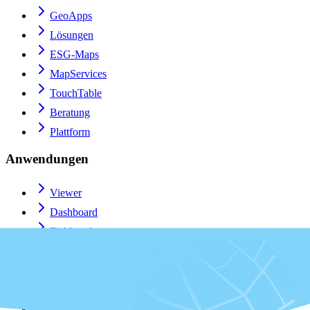
GeoApps
Lösungen
ESG-Maps
MapServices
TouchTable
Beratung
Plattform
Anwendungen
Viewer
Dashboard
Fieldwork
MapTour
MapTalk
Custom
QGIS-Plugin