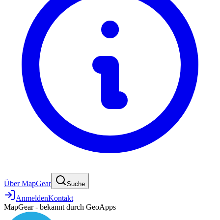
Über MapGear
Suche
Anmelden
Kontakt
MapGear - bekannt durch GeoApps