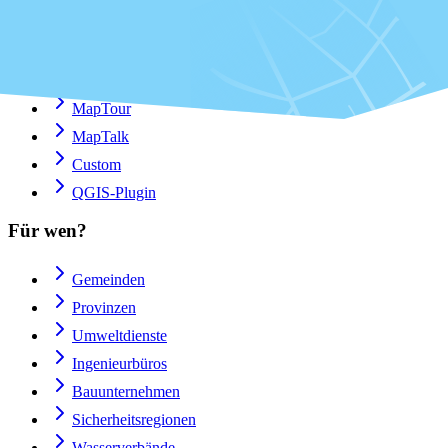
Viewer
Dashboard
Fieldwork
MapTour
MapTalk
Custom
QGIS-Plugin
Für wen?
Gemeinden
Provinzen
Umweltdienste
Ingenieurbüros
Bauunternehmen
Sicherheitsregionen
Wasserverbände