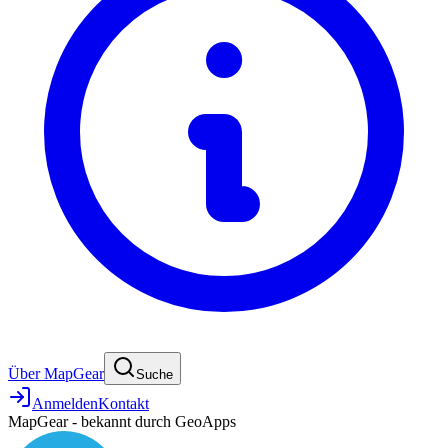
Über MapGear
Suche
Anmelden
Kontakt
MapGear - bekannt durch GeoApps