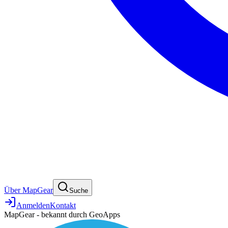
Über MapGear
Suche
Anmelden
Kontakt
MapGear - bekannt durch GeoApps