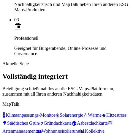
Nachhaltigkeitstisch und MapTalk neben Ihren anderen ESG-
Maps-Produkten.
03
Professionell
Geeignet für Bürgerabende, Online-Prozesse und
Governance.
Aktuelle Seite
Vollständig integriert
Beteiligung schließt nahtlos an die ESG-Maps-Plattform an,
zusammen mit all Ihren anderen Nachhaltigkeitsdaten.
MapTalk
🌡️
Klimaanpassungs-Monitor
☀️
Solarenergie
💧
Wärme
🔥
Hitzestress
🌳
Städtisches Grün
🌿
Gründachkarte
🏠
Asbestdachkarte
🦉
Artenmanagement
🏡
Wohnungsisolierung
📊
Kollektive