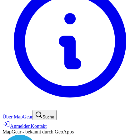
Über MapGear
Suche
Anmelden
Kontakt
MapGear - bekannt durch GeoApps