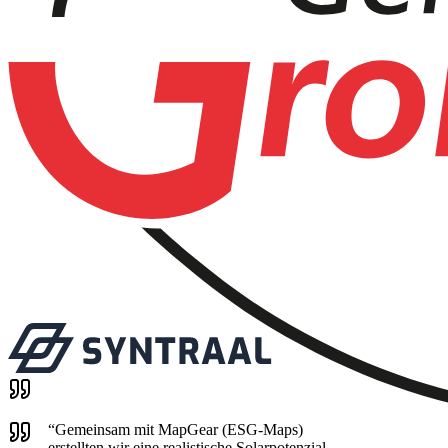
“
Gemeinsam mit MapGear (ESG-Maps)
erstellten wir eine realistische Solarpotenzial-