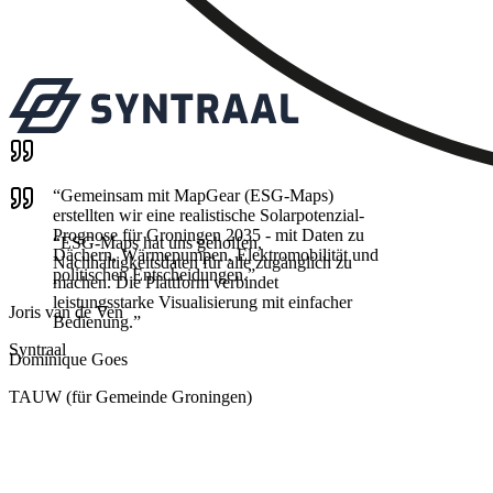
“
Gemeinsam mit MapGear (ESG-Maps)
erstellten wir eine realistische Solarpotenzial-
Prognose für Groningen 2035 - mit Daten zu
“
ESG-Maps hat uns geholfen,
Dächern, Wärmepumpen, Elektromobilität und
Nachhaltigkeitsdaten für alle zugänglich zu
politischen Entscheidungen.
”
machen. Die Plattform verbindet
leistungsstarke Visualisierung mit einfacher
Joris van de Ven
Bedienung.
”
Syntraal
Dominique Goes
TAUW (für Gemeinde Groningen)