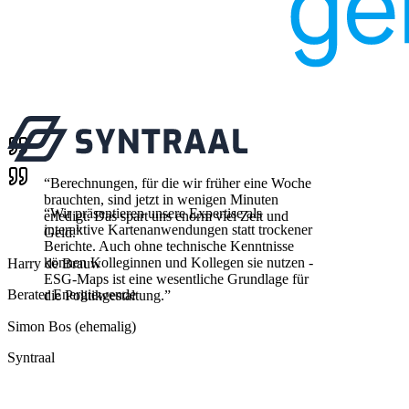
“
Berechnungen, für die wir früher eine Woche
brauchten, sind jetzt in wenigen Minuten
“
Wir präsentieren unsere Expertise als
erledigt. Das spart uns enorm viel Zeit und
interaktive Kartenanwendungen statt trockener
Geld.
”
Berichte. Auch ohne technische Kenntnisse
können Kolleginnen und Kollegen sie nutzen -
Harry de Brauw
ESG-Maps ist eine wesentliche Grundlage für
Berater Energiewende
die Politikgestaltung.
”
Simon Bos (ehemalig)
Syntraal