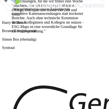
“
Berechnungen, für die wir früher eine Woche
brauchten, sind jetzt in wenigen Minuten
“
Wir präsentieren unsere Expertise als
erledigt. Das spart uns enorm viel Zeit und
interaktive Kartenanwendungen statt trockener
Geld.
”
Berichte. Auch ohne technische Kenntnisse
können Kolleginnen und Kollegen sie nutzen -
Harry de Brauw
ESG-Maps ist eine wesentliche Grundlage für
Berater Energiewende
die Politikgestaltung.
”
Simon Bos (ehemalig)
Syntraal