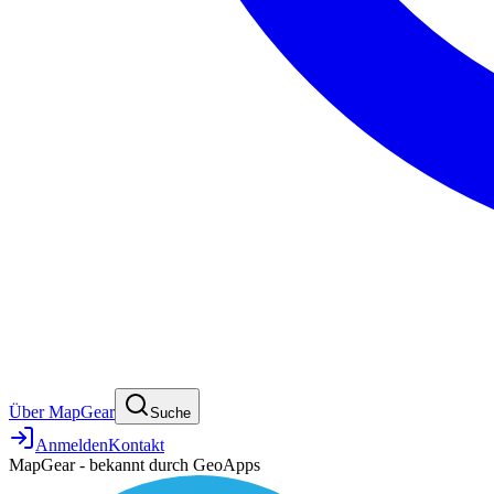
Über MapGear
Suche
Anmelden
Kontakt
MapGear - bekannt durch GeoApps