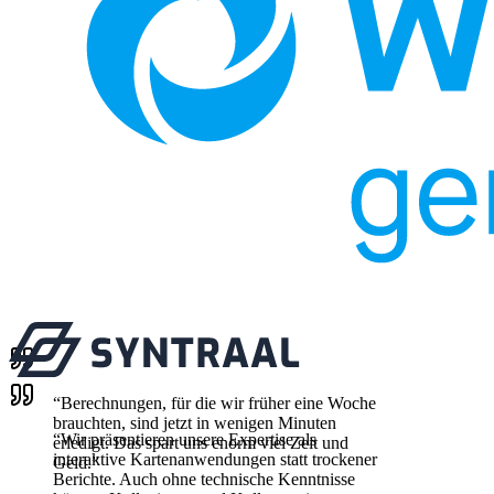
“
Berechnungen, für die wir früher eine Woche
brauchten, sind jetzt in wenigen Minuten
“
Wir präsentieren unsere Expertise als
erledigt. Das spart uns enorm viel Zeit und
interaktive Kartenanwendungen statt trockener
Geld.
”
Berichte. Auch ohne technische Kenntnisse