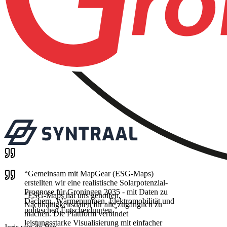
“
Gemeinsam mit MapGear (ESG-Maps)
erstellten wir eine realistische Solarpotenzial-
Prognose für Groningen 2035 - mit Daten zu
“
ESG-Maps hat uns geholfen,
Dächern, Wärmepumpen, Elektromobilität und
Nachhaltigkeitsdaten für alle zugänglich zu
politischen Entscheidungen.
”
machen. Die Plattform verbindet
leistungsstarke Visualisierung mit einfacher