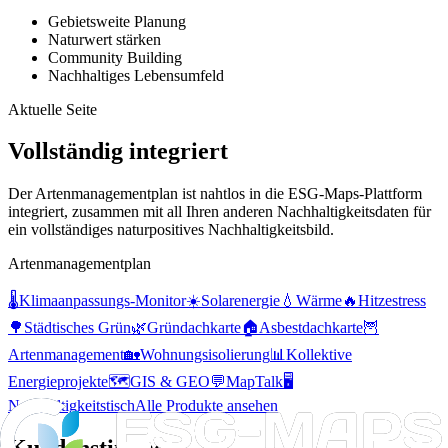
Gebietsweite Planung
Naturwert stärken
Community Building
Nachhaltiges Lebensumfeld
Aktuelle Seite
Vollständig integriert
Der Artenmanagementplan ist nahtlos in die ESG-Maps-Plattform
integriert, zusammen mit all Ihren anderen Nachhaltigkeitsdaten für
ein vollständiges naturpositives Nachhaltigkeitsbild.
Artenmanagementplan
🌡️
Klimaanpassungs-Monitor
☀️
Solarenergie
💧
Wärme
🔥
Hitzestress
🌳
Städtisches Grün
🌿
Gründachkarte
🏠
Asbestdachkarte
🦉
Artenmanagement
🏡
Wohnungsisolierung
📊
Kollektive
Energieprojekte
🗺️
GIS & GEO
💬
MapTalk
🖥️
Nachhaltigkeitstisch
Alle Produkte ansehen