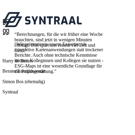
“
Berechnungen, für die wir früher eine Woche
brauchten, sind jetzt in wenigen Minuten
“
Wir präsentieren unsere Expertise als
erledigt. Das spart uns enorm viel Zeit und
interaktive Kartenanwendungen statt trockener
Geld.
”
Berichte. Auch ohne technische Kenntnisse
können Kolleginnen und Kollegen sie nutzen -
Harry de Brauw
ESG-Maps ist eine wesentliche Grundlage für
Berater Energiewende
die Politikgestaltung.
”
Simon Bos (ehemalig)
Syntraal