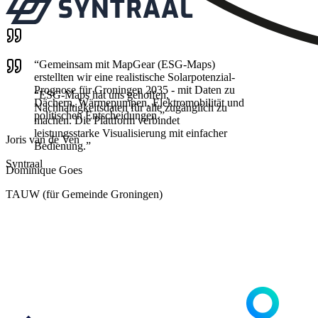
“
Gemeinsam mit MapGear (ESG-Maps)
erstellten wir eine realistische Solarpotenzial-
Prognose für Groningen 2035 - mit Daten zu
“
ESG-Maps hat uns geholfen,
Dächern, Wärmepumpen, Elektromobilität und
Nachhaltigkeitsdaten für alle zugänglich zu
politischen Entscheidungen.
”
machen. Die Plattform verbindet
leistungsstarke Visualisierung mit einfacher
Joris van de Ven
Bedienung.
”
Syntraal
Dominique Goes
TAUW (für Gemeinde Groningen)