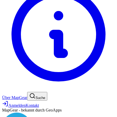
Über MapGear
Suche
Anmelden
Kontakt
MapGear - bekannt durch GeoApps