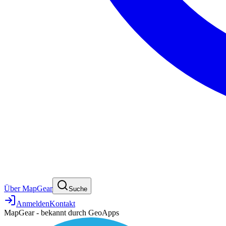
Über MapGear
Suche
Anmelden
Kontakt
MapGear - bekannt durch GeoApps