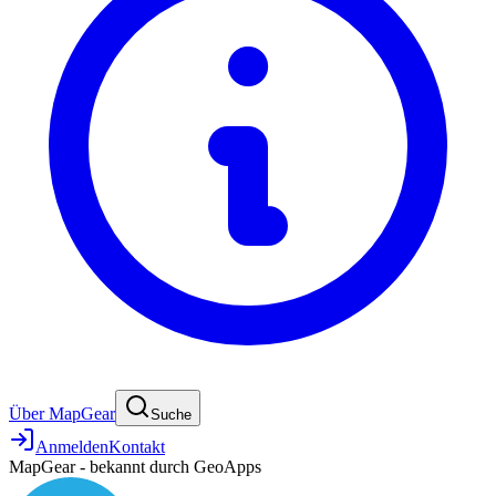
Über MapGear
Suche
Anmelden
Kontakt
MapGear - bekannt durch GeoApps