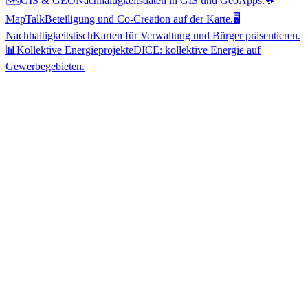
🗺️
GIS & GEO
Nachhaltigkeitsdaten in GIS und GeoApps.
💬
MapTalk
Beteiligung und Co-Creation auf der Karte.
🖥️
Nachhaltigkeitstisch
Karten für Verwaltung und Bürger präsentieren.
📊
Kollektive Energieprojekte
DICE: kollektive Energie auf
Gewerbegebieten.