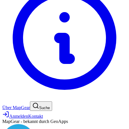
Über MapGear
Suche
Anmelden
Kontakt
MapGear - bekannt durch GeoApps