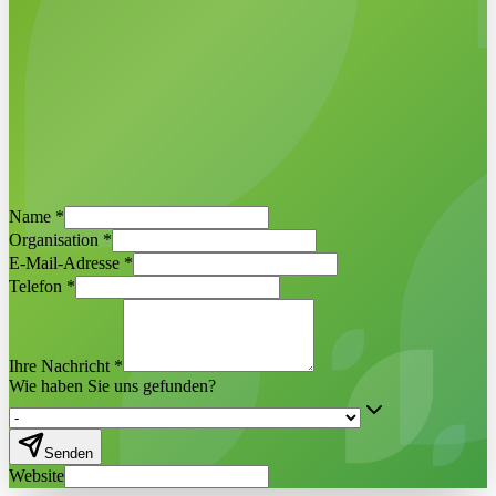
Jetzt Demo vereinbaren
Egbert Griffioen ·
ESG-Maps-
Name
*
Projektmanager
Organisation
*
E-Mail-Adresse
*
Telefon
*
Ihre Nachricht
*
Wie haben Sie uns gefunden?
Senden
Website