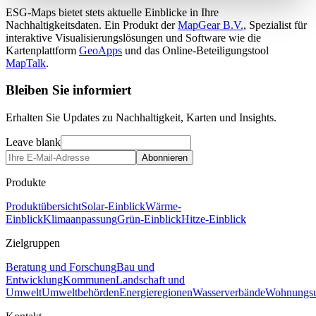
ESG-Maps bietet stets aktuelle Einblicke in Ihre
Nachhaltigkeitsdaten. Ein Produkt der
MapGear B.V.
, Spezialist für
interaktive Visualisierungslösungen und Software wie die
Kartenplattform
GeoApps
und das Online-Beteiligungstool
MapTalk
.
Bleiben Sie informiert
Erhalten Sie Updates zu Nachhaltigkeit, Karten und Insights.
Leave blank
Abonnieren
Produkte
Produktübersicht
Solar-Einblick
Wärme-
Einblick
Klimaanpassung
Grün-Einblick
Hitze-Einblick
Zielgruppen
Beratung und Forschung
Bau und
Entwicklung
Kommunen
Landschaft und
Umwelt
Umweltbehörden
Energieregionen
Wasserverbände
Wohnungsu