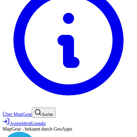
Über MapGear
Suche
Anmelden
Kontakt
MapGear - bekannt durch GeoApps