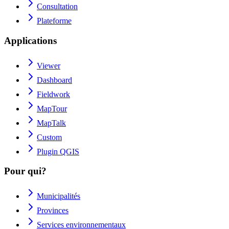
Consultation
Plateforme
Applications
Viewer
Dashboard
Fieldwork
MapTour
MapTalk
Custom
Plugin QGIS
Pour qui?
Municipalités
Provinces
Services environnementaux