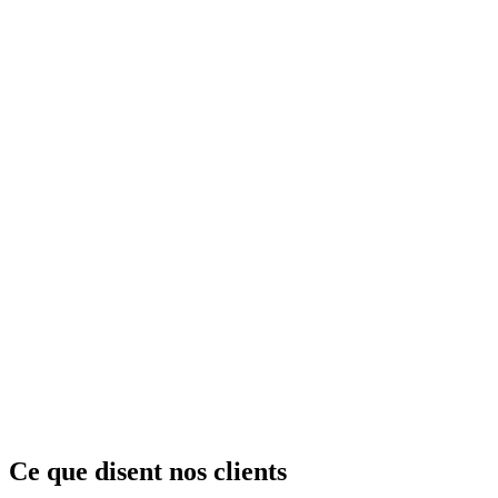
Zone College
Zone College est une institution éducative offrant des programmes
de formation professionnelle en géoinformation et technologie
spatiale.
En savoir plus
Aventus
Aventus est une institution éducative offrant des programmes en
géoinformation, aménagement du territoire et technologie SIG.
En savoir plus
Ce que disent nos clients